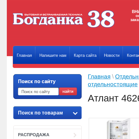
ВНИ
о
зака
Главная
Напишите нам
Карта сайта
Новости
Конта
Главная
\
Отдельн
отдельностоящие
Атлант 462
Поиск по товарам
РАСПРОДАЖА