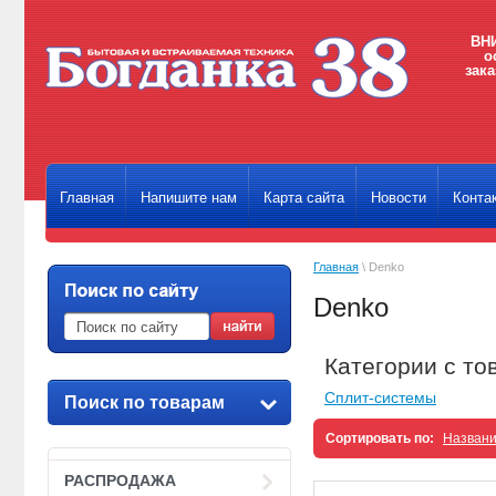
ВНИ
о
зака
Главная
Напишите нам
Карта сайта
Новости
Конта
Главная
\ Denko
Denko
Категории с т
Сплит-системы
Поиск по товарам
Сортировать по:
Назван
РАСПРОДАЖА