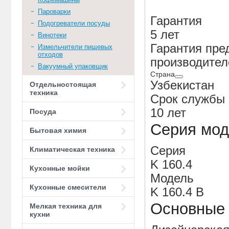
Пароварки
Гарантия
Подогреватели посуды
5 лет
Винотеки
Гарантия пре
Измельчители пищевых
отходов
производите
Вакуумный упаковщик
Страна
Узбекистан
Отдельностоящая
техника
Срок службы
10 лет
Посуда
Серия мод
Бытовая химия
Серия
Климатическая техника
K 160.4
Кухонные мойки
Модель
Кухонные смесители
K 160.4 B
Основные 
Мелкая техника для
кухни