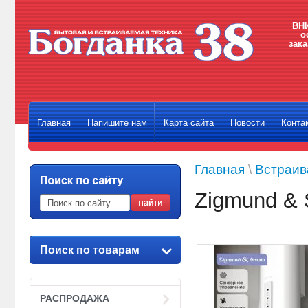
ВНИ
о
зака
Главная
Напишите нам
Карта сайта
Новости
Конта
Главная
\
Встраив
Zigmund & 
Поиск по товарам
РАСПРОДАЖА