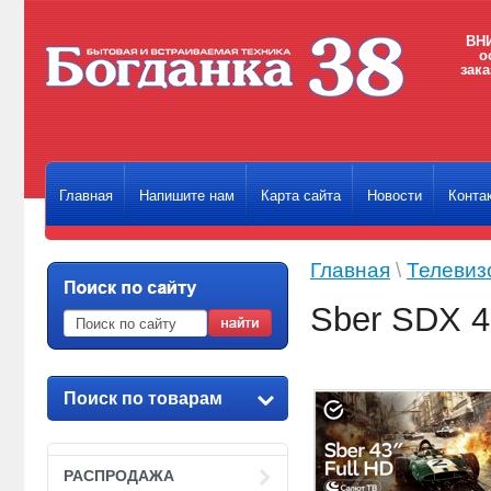
ВНИ
о
зака
Главная
Напишите нам
Карта сайта
Новости
Конта
Главная
\
Телевиз
Sber SDX 4
Поиск по товарам
РАСПРОДАЖА