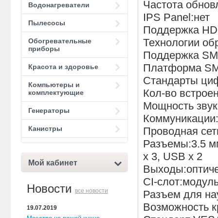
Частота обнов
Водонагреватели
IPS Panel:нет
Пылесосы
Поддержка HD
Технологии об
Обогревательные
приборы
Поддержка SM
Платформа SM
Красота и здоровье
Стандарты циф
Компьютеры и
Кол-во встрое
комплектующие
Мощность звук
Генераторы
Коммуникации:Wi
Канистры
Проводная сеть
Разъемы:3.5 мм
х 3, USB х 2
Мой кабинет
Выходы:оптиче
CI-слот:модул
Новости
все новости
Разъем для на
Возможность к
19.07.2019