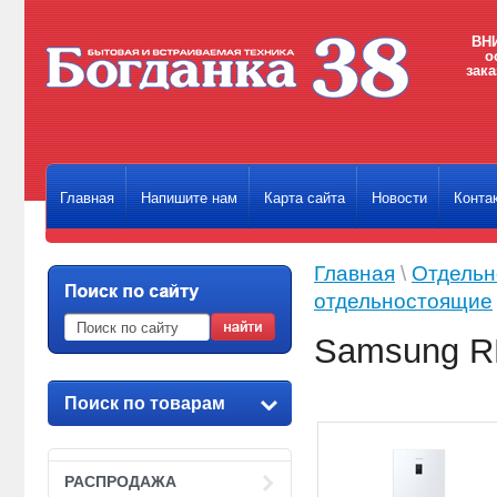
ВНИ
о
зака
Главная
Напишите нам
Карта сайта
Новости
Конта
Главная
\
Отдельн
отдельностоящие
Samsung 
Поиск по товарам
РАСПРОДАЖА