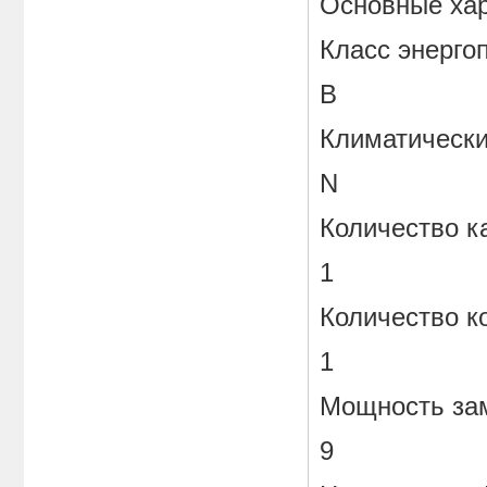
Основные хар
Класс энерго
B
Климатически
N
Количество к
1
Количество к
1
Мощность зам
9