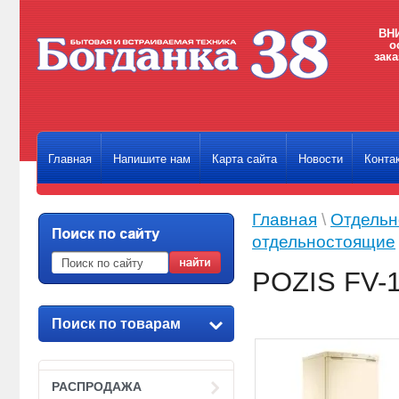
ВНИ
о
зака
Главная
Напишите нам
Карта сайта
Новости
Конта
Главная
\
Отдельн
отдельностоящие
POZIS FV-
Поиск по товарам
РАСПРОДАЖА