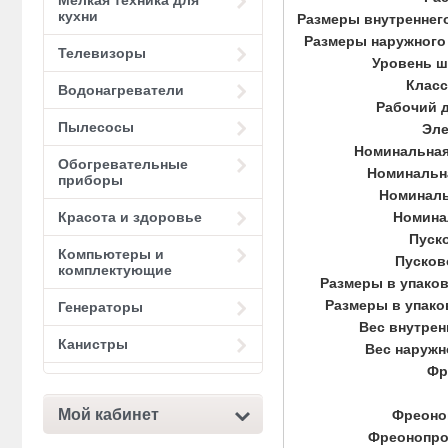
Мелкая техника для
кухни
Размеры внутреннего 
Размеры наружного б
Телевизоры
Уровень ш
Класс
Водонагреватели
Рабочий д
Пылесосы
Эле
Номинальная
Обогревательные
Номинальна
приборы
Номиналь
Номинал
Красота и здоровье
Пуско
Компьютеры и
Пусков
комплектующие
Размеры в упаков
Размеры в упако
Генераторы
Вес внутренн
Канистры
Вес наружно
Фр
Мой кабинет
Фреоноп
Фреонопро