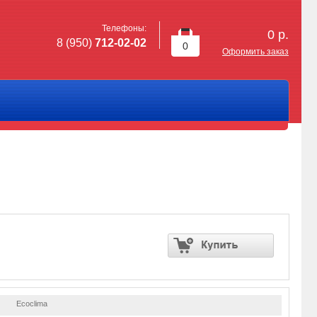
Телефоны:
0
р.
8 (950)
712-02-02
0
Оформить заказ
Ecoclima