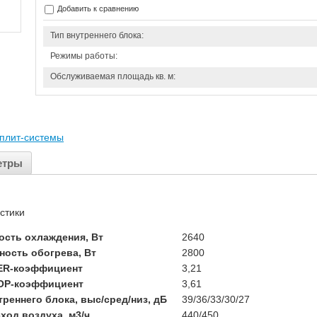
Добавить к сравнению
Тип внутреннего блока:
Режимы работы:
Обслуживаемая площадь кв. м:
плит-системы
етры
стики
сть охлаждения, Вт
2640
ость обогрева, Вт
2800
ER-коэффициент
3,21
OP-коэффициент
3,61
реннего блока, выс/сред/низ, дБ
39/36/33/30/27
ход воздуха, м3/ч
440/450