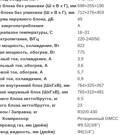
блока без упаковки (Ш х В х Г), мм
698×255×190
лока без упаковки (Ш х В х Г), мм
712×276×459
ума наружного блока, дБ
49
 энергопотребления
А
иапазон температуры, С
16~31
ктропитание, В/Гц
220-240/50
 мощность, охлаждение, Вт
822
я мощность, обогрев, Вт
775
ный ток, охлаждение, A
3,9
ьный ток, обогрев, A
3,6
вой ток, обогрев, А
5,7
ой ток, охлаждение, А
6,8
ке внутренний блок (ШxГxВ), мм
764×325×267
вке наружный блок (ШxГxВ), мм
765×310×481
его блока нетто/брутто, кг
6,5
го блока нетто/брутто, кг
23
еон / Заправка, кг
R32/0.430
Компрессор
Ротационный GMCC
ровод газ, мм (дюйм)
Φ9.52(3/8'')
вод жидкость, мм (дюйм)
Φ6(1/4'')