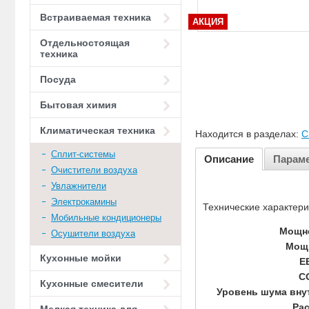
Встраиваемая техника
АКЦИЯ
Отдельностоящая
техника
Посуда
Бытовая химия
Климатическая техника
Находится в разделах:
С
Сплит-системы
Описание
Парам
Очистители воздуха
Увлажнители
Электрокамины
Технические характери
Мобильные кондиционеры
Мощно
Осушители воздуха
Мощн
Кухонные мойки
E
C
Кухонные смесители
Уровень шума внут
Рас