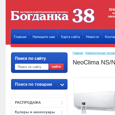
ВНИ
о
зака
Главная
Напишите нам
Карта сайта
Новости
Конта
Главная
\
Климатическая техни
NeoClima NS/
Поиск по товарам
РАСПРОДАЖА
Кулеры и аксессуары