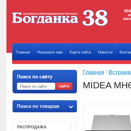
ВНИ
о
зака
Главная
Напишите нам
Карта сайта
Новости
Конта
Главная
\
Встраив
MIDEA MH6
Поиск по товарам
РАСПРОДАЖА