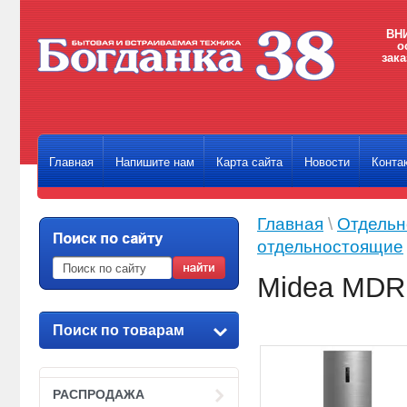
ВНИ
о
зака
Главная
Напишите нам
Карта сайта
Новости
Конта
Главная
\
Отдельн
отдельностоящие
Midea MD
Поиск по товарам
РАСПРОДАЖА