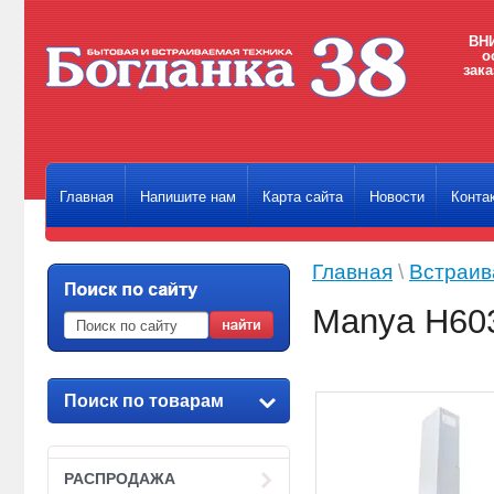
ВНИ
о
зака
Главная
Напишите нам
Карта сайта
Новости
Конта
Главная
\
Встраив
Manya H6
Поиск по товарам
РАСПРОДАЖА