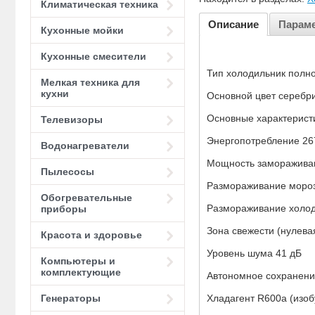
Климатическая техника
Описание
Парам
Кухонные мойки
Кухонные смесители
Тип холодильник полн
Мелкая техника для
кухни
Основной цвет серебр
Основные характерист
Телевизоры
Энергопотребление 267
Водонагреватели
Мощность замораживани
Пылесосы
Размораживание мороз
Обогревательные
Размораживание холод
приборы
Зона свежести (нулева
Красота и здоровье
Уровень шума 41 дБ
Компьютеры и
комплектующие
Автономное сохранени
Хладагент R600a (изоб
Генераторы