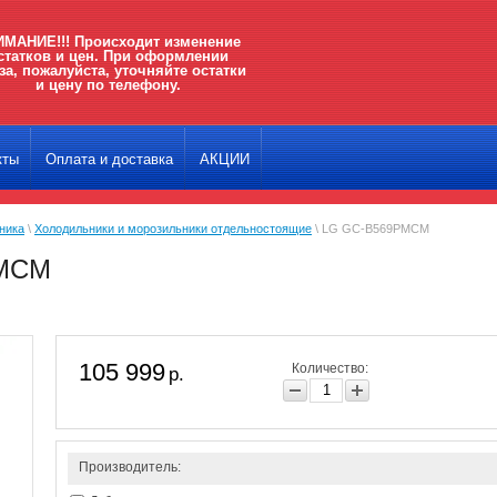
МАНИЕ!!! Происходит изменение
статков и цен. При оформлении
за, пожалуйста, уточняйте остатки
и цену по телефону.
кты
Оплата и доставка
АКЦИИ
ника
\
Холодильники и морозильники отдельностоящие
\ LG GC-B569PMCM
PMCM
105 999
Количество:
р.
Производитель: