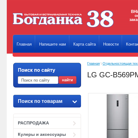
ВНИ
о
зака
Главная
Напишите нам
Карта сайта
Новости
Конта
Главная
\
Отдельностоящая тех
LG GC-B569
Поиск по товарам
РАСПРОДАЖА
Кулеры и аксессуары