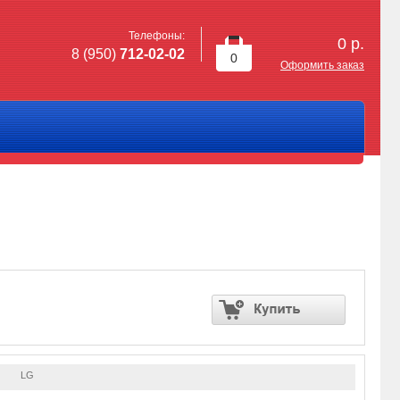
Телефоны:
0
р.
8 (950)
712-02-02
0
Оформить заказ
LG