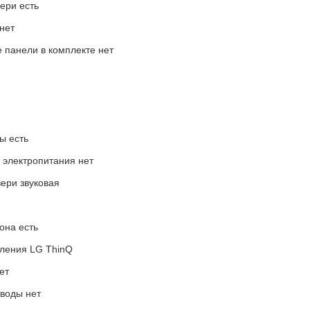
ери есть
нет
панели в комплекте нет
ы есть
 электропитания нет
ери звуковая
она есть
ления LG ThinQ
ет
 воды нет