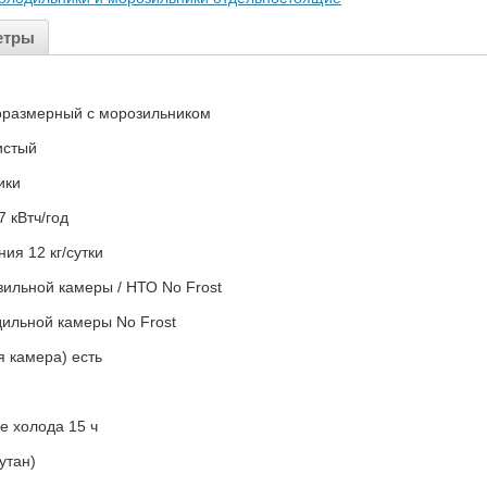
етры
оразмерный с морозильником
истый
ики
 кВтч/год
я 12 кг/сутки
ильной камеры / НТО No Frost
ильной камеры No Frost
я камера) есть
е холода 15 ч
утан)