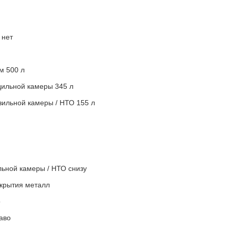
 нет
м 500 л
ильной камеры 345 л
ильной камеры / НТО 155 л
ьной камеры / НТО снизу
крытия металл
о
аво