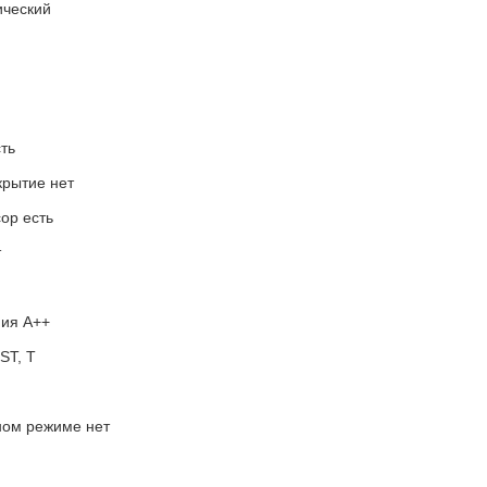
ический
ть
крытие нет
ор есть
т
ния A++
ST, T
ном режиме нет