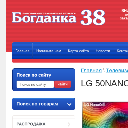
ВНИ
о
зака
Главная
Напишите нам
Карта сайта
Новости
Конта
Главная
\
Телевиз
LG 50NAN
Поиск по товарам
РАСПРОДАЖА