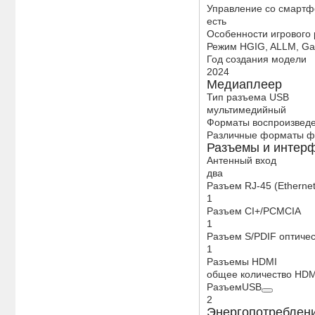
Управление со смартф
есть
Особенности игрового
Режим HGIG, ALLM, G
Год создания модели
2024
Медиаплеер
Тип разъема USB
мультимедийный
Форматы воспроизвед
Различные форматы фа
Разъемы и интер
Антенный вход
два
Разъем RJ-45 (Ethernet
1
Разъем CI+/PCMCIA
1
Разъем S/PDIF оптиче
1
Разъемы HDMI
общее количество HDM
РазъемUSB
2
Энергопотреблен