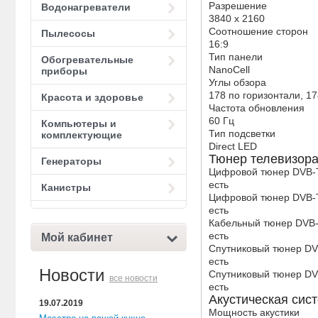
Разрешение
Водонагреватели
3840 x 2160
Соотношение сторон
Пылесосы
16:9
Тип панели
Обогревательные
NanoCell
приборы
Углы обзора
178 по горизонтали, 17
Красота и здоровье
Частота обновления
60 Гц
Компьютеры и
Тип подсветки
комплектующие
Direct LED
Тюнер телевизор
Генераторы
Цифровой тюнер DVB-
есть
Канистры
Цифровой тюнер DVB-
есть
Кабельный тюнер DVB
есть
Мой кабинет
Спутниковый тюнер DV
есть
Новости
Спутниковый тюнер D
все новости
есть
Акустическая сис
19.07.2019
Мощность акустики