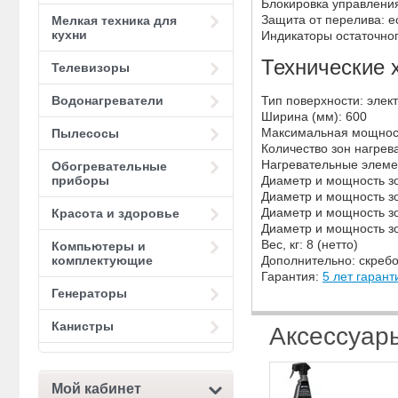
Блокировка управления
Защита от перелива: е
Мелкая техника для
кухни
Индикаторы остаточног
Технические 
Телевизоры
Водонагреватели
Тип поверхности: элек
Ширина (мм): 600
Максимальная мощность
Пылесосы
Количество зон нагрева
Нагревательные элемен
Обогревательные
приборы
Диаметр и мощность зо
Диаметр и мощность зо
Диаметр и мощность зо
Красота и здоровье
Диаметр и мощность зо
Вес, кг: 8 (нетто)
Компьютеры и
комплектующие
Дополнительно: скребо
Гарантия:
5 лет гарант
Генераторы
Канистры
Аксессуар
Мой кабинет