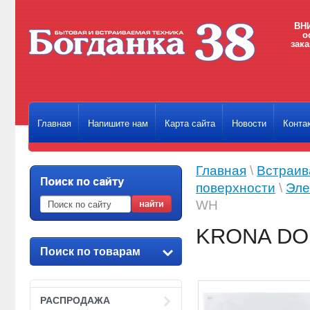
ВНИ
о
зака
Главная
Напишите нам
Карта сайта
Новости
Конта
Главная
\
Встраив
поверхности
\
Эле
WH
KRONA DO
Поиск по товарам
РАСПРОДАЖА