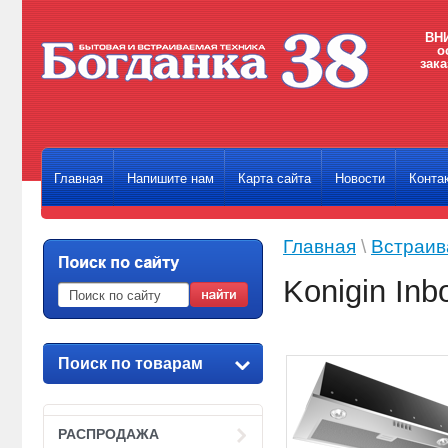
ВНИ
о
зака
Главная
Напишите нам
Карта сайта
Новости
Конта
Главная
\
Встраив
Konigin Inb
Поиск по товарам
РАСПРОДАЖА