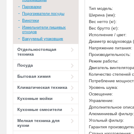
Пароварки
Тип модель:
Подогреватели посуды
Ширина (мм):
Винотеки
Вес нетто (кг):
Измельчители пищевых
Вес брутто (кг):
отходов
Исполнение / цвет:
Вакуумный упаковщик
Диаметр воздуховода 
Напряжение питания:
Отдельностоящая
техника
Производительность
Режим работы:
Посуда
Двигатель винтелятор
Количество степеней 
Бытовая химия
Потребление мощност
Уровень шума:
Климатическая техника
Освещение:
Кухонные мойки
Управление:
Дополнительное описа
Кухонные смесители
Алюминиевый фильтр
Угольный фильтр:
Мелкая техника для
кухни
Гарантия производите
Страна изготовления: