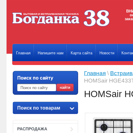
ВНИ
о
зака
Главная
Напишите нам
Карта сайта
Новости
Конта
Главная
\
Встраив
HOMSair HGE43
HOMSair 
Поиск по товарам
РАСПРОДАЖА