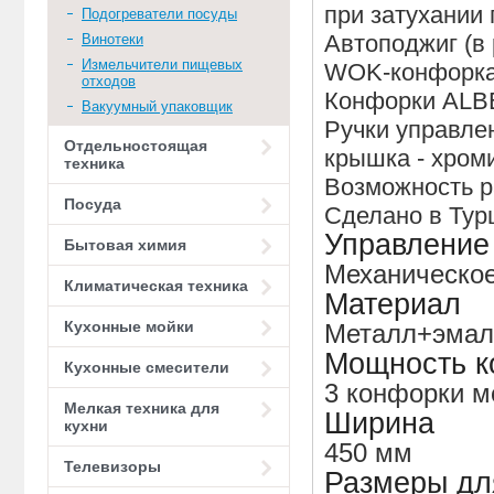
при затухании
Подогреватели посуды
Автоподжиг (в 
Винотеки
Измельчители пищевых
WOK-конфорк
отходов
Конфорки ALB
Вакуумный упаковщик
Ручки управлен
Отдельностоящая
крышка - хром
техника
Возможность ра
Посуда
Сделано в Тур
Управление
Бытовая химия
Механическо
Климатическая техника
Материал
Кухонные мойки
Металл+эмал
Мощность к
Кухонные смесители
3 конфорки м
Мелкая техника для
Ширина
кухни
450 мм
Телевизоры
Размеры дл