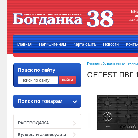
ВНИ
о
зака
Главная
Напишите нам
Карта сайта
Новости
Конта
Главная
\
Встраиваемая техник
GEFEST ПВГ 1
Поиск по товарам
РАСПРОДАЖА
Кулеры и аксессуары