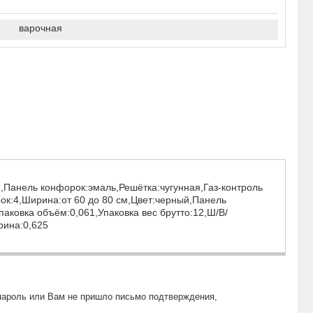
варочная
й,Панель конфорок:эмаль,Решётка:чугунная,Газ-контроль
ок:4,Ширина:от 60 до 80 см,Цвет:черный,Панель
аковка объём:0,061,Упаковка вес брутто:12,Ш/В/
рина:0,625
пароль или Вам не пришло письмо подтверждения,