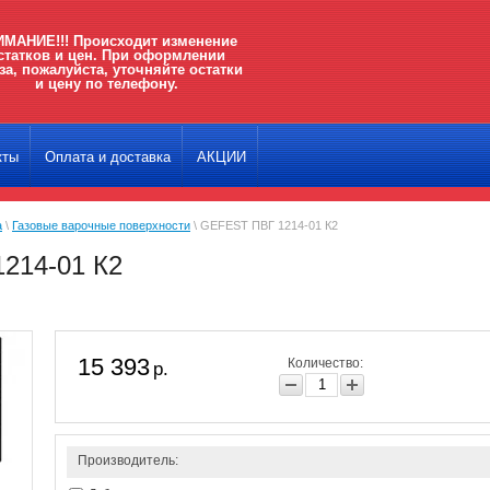
МАНИЕ!!! Происходит изменение
статков и цен. При оформлении
за, пожалуйста, уточняйте остатки
и цену по телефону.
кты
Оплата и доставка
АКЦИИ
а
\
Газовые варочные поверхности
\ GEFEST ПВГ 1214-01 К2
214-01 К2
15 393
Количество:
р.
Производитель: