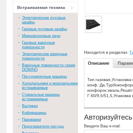
Встраиваемая техника
Электрические духовые
шкафы
Газовые духовые шкафы
Микроволновые печи
Газовые варочные
поверхности
Находится в разделах:
Г
Электрические варочные
поверхности
Описание
Парам
Варочные поверхности серии
DOMINO
Посудомоечные машины
Тип:газовая,Установка
Холодильники и морозильники
конф.:Да,Турбоконфорк
встраиваемые
конфорок:эмаль,Решётк
Стиральные машины
Г:60/9,5/51,5,Упаковка
встраиваемые
Вытяжки
Кофемашины
Авторизуйтесь
Пароварки
Введите Ваш e-mail:
Подогреватели посуды