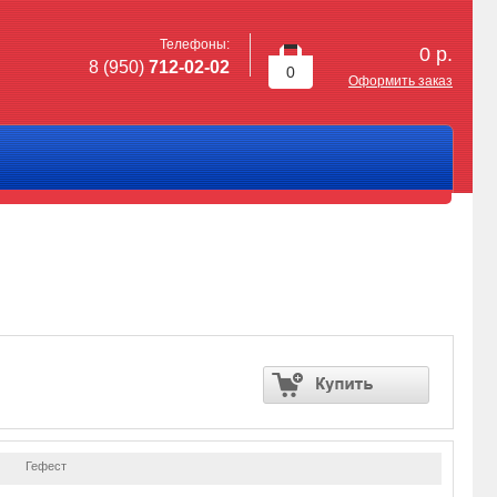
Телефоны:
0
р.
8 (950)
712-02-02
0
Оформить заказ
Гефест