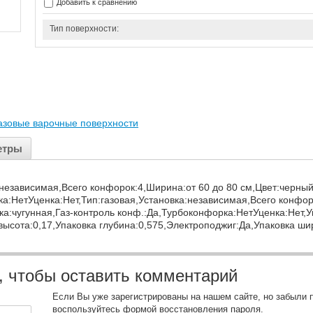
Добавить к сравнению
Тип поверхности:
азовые варочные поверхности
етры
:независимая,Всего конфорок:4,Ширина:от 60 до 80 см,Цвет:черны
а:НетУценка:Нет,Тип:газовая,Установка:независимая,Всего конфор
а:чугунная,Газ-контроль конф.:Да,Турбоконфорка:НетУценка:Нет,Уп
 высота:0,17,Упаковка глубина:0,575,Электроподжиг:Да,Упаковка ши
, чтобы оставить комментарий
Если Вы уже зарегистрированы на нашем сайте, но забыли 
воспользуйтесь формой восстановления пароля.