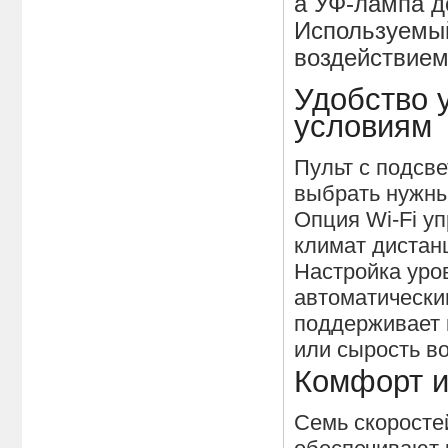
а УФ-лампа д
Используемый
воздействием
Удобство 
условиям
Пульт с подсв
выбрать нужны
Опция Wi-Fi у
климат дистан
Настройка уро
автоматическ
поддерживает 
или сырость во
Комфорт и
Семь скоросте