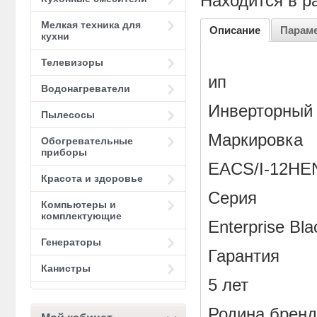
Находится в р
Мелкая техника для
Описание
Парам
кухни
Телевизоры
ип
Водонагреватели
Инверторный 
Пылесосы
Маркировка
Обогревательные
приборы
EACS/I-12HE
Красота и здоровье
Серия
Компьютеры и
комплектующие
Enterprise Bl
Генераторы
Гарантия
Канистры
5 лет
Родина брен