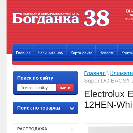
ВНИ
о
зака
Главная
Напишите нам
Карта сайта
Новости
Конта
Главная
\
Климати
Super DC EACS/I
Electrolux 
12HEN-Whi
Поиск по товарам
РАСПРОДАЖА