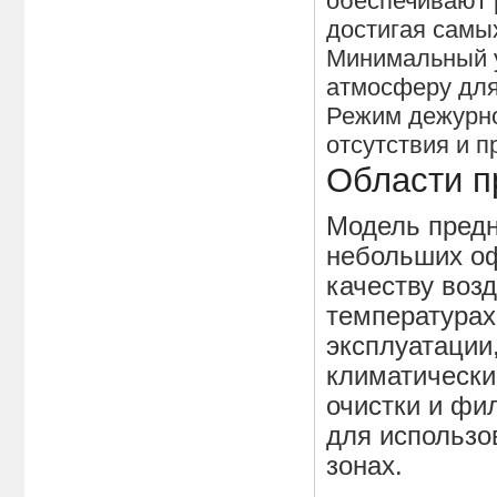
обеспечивают 
достигая самы
Минимальный у
атмосферу для
Режим дежурно
отсутствия и 
Области п
Модель пред
небольших о
качеству воз
температурах
эксплуатации
климатически
очистки и фи
для использо
зонах.