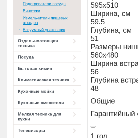
595x510
Подогреватели посуды
Винотеки
Ширина, см
Измельчители пищевых
59.5
отходов
Глубина, см
Вакуумный упаковщик
51
Отдельностоящая
Размеры ниши
техника
560x480
Посуда
Ширина встра
Бытовая химия
56
Глубина встр
Климатическая техника
48
Кухонные мойки
Общие
Кухонные смесители
Гарантийный 
Мелкая техника для
кухни
Телевизоры
1 год