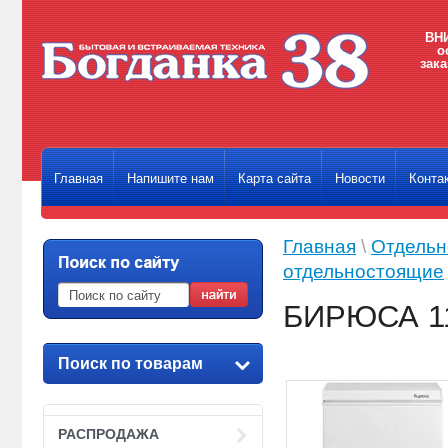
ВНИ
о
зака
Главная
Напишите нам
Карта сайта
Новости
Конта
Главная
\
Отдельн
отдельностоящие
БИРЮСА 1
Поиск по товарам
РАСПРОДАЖА