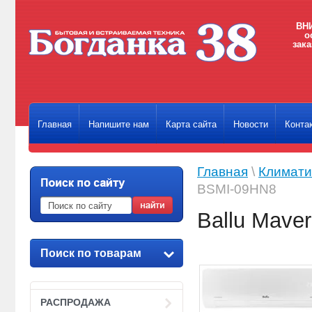
ВНИ
о
зака
Главная
Напишите нам
Карта сайта
Новости
Конта
Главная
\
Климати
BSMI-09HN8
Ballu Mave
Поиск по товарам
РАСПРОДАЖА