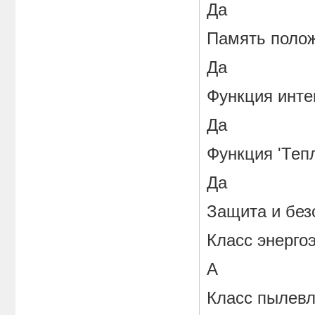
Да
Память поло
Да
Функция инте
Да
Функция 'Теп
Да
Защита и без
Класс энерго
A
Класс пылев