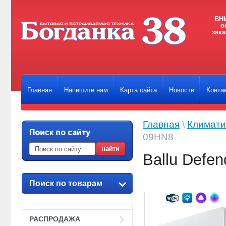
ВНИ
о
зака
Главная
Напишите нам
Карта сайта
Новости
Конта
Главная
\
Климати
09HN8
Ballu Defe
Поиск по товарам
РАСПРОДАЖА