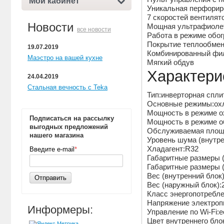
Мой кабинет
Уникальная перфорир
7 скоростей вентилят
Новости
Мощная ультрафиоле
все новости
Работа в режиме обог
Покрытие теплообменн
19.07.2019
Комбинированный филь
Маэстро на вашей кухне
Мягкий обдув
Характери
24.04.2019
Стальная вечность с Teka
Тип:инверторная спл
Основные режимы:охл
Мощность в режиме о
Подписаться на рассылку
Мощность в режиме о
выгодных предложений
Обслуживаемая площа
нашего магазина
Уровень шума (внутре
Хладагент:R32
Введите e-mail
*
Габаритные размеры 
Габаритные размеры 
Вес (внутренний блок)
Отправить
Вес (наружный блок):
Класс энергопотребл
Напряжение электроп
Информеры:
Управление по Wi-Fi:
Цвет внутреннего бл