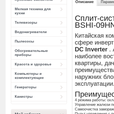
Описание
Парам
Мелкая техника для
кухни
Сплит-сист
Телевизоры
BSHI-09H
Водонагреватели
Китайская ко
сфере инверт
Пылесосы
DC Inverter
.
Обогревательные
приборы
наиболее вос
квартиры, да
Красота и здоровье
преимущества
Компьютеры и
наружних бло
комплектующие
эксплуатации
Генераторы
Преимущес
Канистры
4 режима работы: охл
Управление жалюзи по
Самоочистка замора
Пульт управления с п