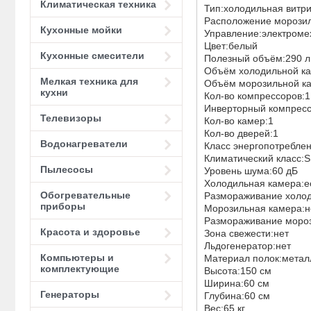
Климатическая техника
Тип:холодильная витр
Расположение морози
Кухонные мойки
Управление:электроме
Цвет:белый
Кухонные смесители
Полезный объём:290 
Объём холодильной к
Мелкая техника для
Объём морозильной ка
кухни
Кол-во компрессоров:
Инверторный компрес
Телевизоры
Кол-во камер:1
Кол-во дверей:1
Водонагреватели
Класс энeргопотребле
Климатический класс:
Пылесосы
Уровень шума:60 дБ
Холодильная камера:е
Обогревательные
Размораживание холод
приборы
Морозильная камера:
Размораживание мороз
Красота и здоровье
Зона свежести:нет
Льдогенератор:нет
Компьютеры и
Материал полок:мета
комплектующие
Высота:150 см
Ширина:60 см
Генераторы
Глубина:60 см
Вес:65 кг