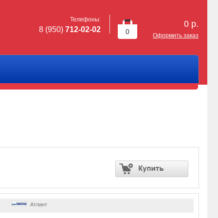
Телефоны:
0
р.
8 (950)
712-02-02
0
Оформить заказ
Атлант