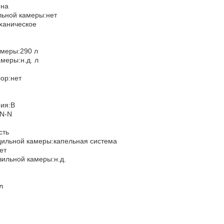
ина
льной камеры:нет
ханическое
л
амеры:290 л
меры:н.д. л
1
сор:нет
ния:B
SN-N
сть
ильной камеры:капельная система
нет
ильной камеры:н.д.
лл