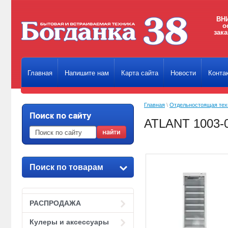
ВНИ
о
зака
Главная
Напишите нам
Карта сайта
Новости
Конта
Главная
\
Отдельностоящая тех
ATLANT 1003-
Поиск по товарам
РАСПРОДАЖА
Кулеры и аксессуары