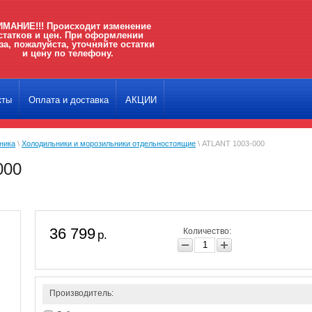
МАНИЕ!!! Происходит изменение
статков и цен. При оформлении
за, пожалуйста, уточняйте остатки
и цену по телефону.
кты
Оплата и доставка
АКЦИИ
ника
\
Холодильники и морозильники отдельностоящие
\ ATLANT 1003-000
000
36 799
Количество:
р.
Производитель: