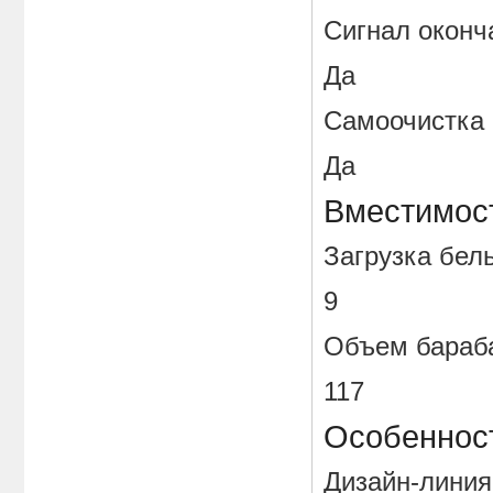
Сигнал око
Да
Самоочистк
Да
Вместимос
Загрузка бе
9
Объем бараба
117
Особенност
Дизайн-линия