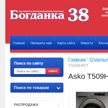
ВНИ
о
зака
Главная
Напишите нам
Карта сайта
Новости
Конта
Главная
\
Отдельн
T509HRT
Asko T509
Поиск по товарам
РАСПРОДАЖА