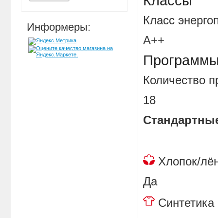
Классы
Класс энер
Информеры:
A++
Программ
Количество
18
Стандартны
Хлопок/
Да
Синтет