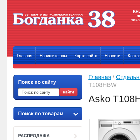
ВНИ
о
зака
Главная
Напишите нам
Карта сайта
Новости
Конта
Главная
\
Отдельн
T108HBW
Asko T108
Поиск по товарам
РАСПРОДАЖА